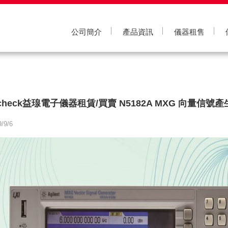
公司簡介
產品資訊
儀器租售
-check益瑔電子儀器租賃/買賣 N5182A MXG 向量信號
/9/6