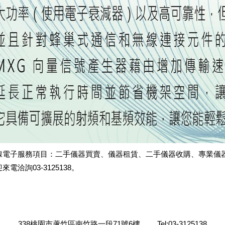
瑔電子服務項目：二手儀器買賣、儀器租賃、二手儀器收購、專業儀
來電洽詢03-3125138。
338桃園市蘆竹區南竹路一段71號6樓
Tel:03-3125138